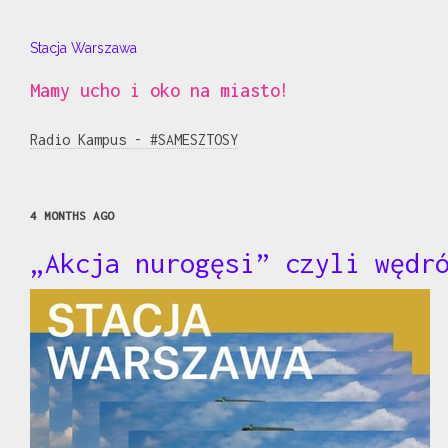
Stacja Warszawa
Mamy ucho i oko na miasto!
Radio Kampus - #SAMESZTOSY
4 MONTHS AGO
„Akcja nurogęsi” czyli wędr