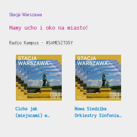
Stacja Warszawa
Mamy ucho i oko na miasto!
Radio Kampus - #SAMESZTOSY
Cicho jak
Nowa Siedziba
(miejscami) w
Orkiestry Sinfonia
Warszawie czyli
Varsovia
Młodzieżowa Mapa
Ciszy