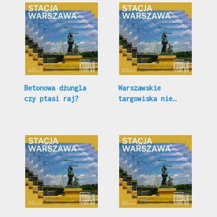
Betonowa dżungla
Warszawskie
czy ptasi raj?
targowiska nie
marnują!